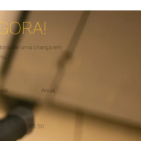
GORA!
stória de uma criança em
ta.
sal
Anual
R$ 50