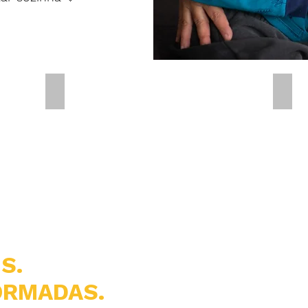
ÊS.
HOSPEDAGEM GRATUITA.
ALI
IS.
ORMADAS.