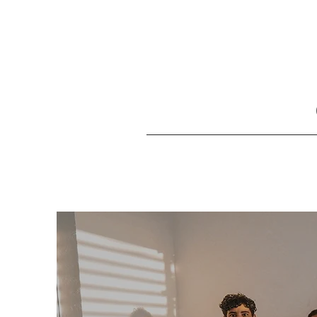
INÍCIO
O Q