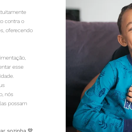
atuitamente
o contra o
s, oferecendo
limentação,
entar esse
idade.
us
o, nós
elas possam
ar sozinha
💛