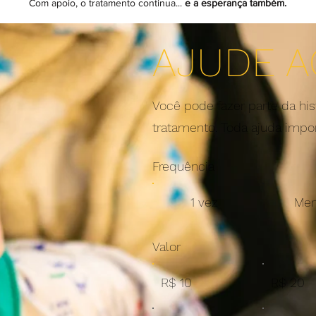
Com apoio, o tratamento continua...
e a esperança também.
AJUDE A
Você pode fazer parte da hi
tratamento. Toda ajuda impor
Frequência
1 vez
Men
Valor
R$ 10
R$ 20